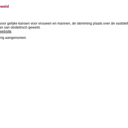
eweld
or gelijke kansen voor vrouwen en mannen, de stemming plaats over de vaststelli
an van obstetrisch geweld.
website
.
parig aangenomen.