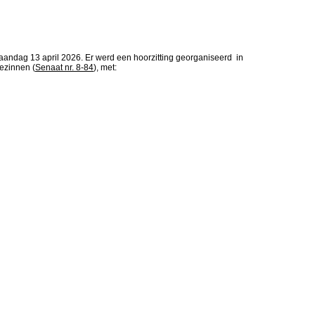
ag 13 april 2026. Er werd een hoorzitting georganiseerd in
ezinnen (
Senaat nr. 8-84
), met: