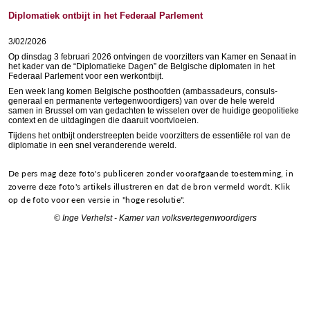
Diplomatiek ontbijt in het Federaal Parlement
3/02/2026
Op dinsdag 3 februari 2026 ontvingen de voorzitters van Kamer en Senaat in
het kader van de “Diplomatieke Dagen” de Belgische diplomaten in het
Federaal Parlement voor een werkontbijt.
Een week lang komen Belgische posthoofden (ambassadeurs, consuls-
generaal en permanente vertegenwoordigers) van over de hele wereld
samen in Brussel om van gedachten te wisselen over de huidige geopolitieke
context en de uitdagingen die daaruit voortvloeien.
Tijdens het ontbijt onderstreepten beide voorzitters de essentiële rol van de
diplomatie in een snel veranderende wereld.
De pers mag deze foto's publiceren zonder voorafgaande toestemming, in
zoverre deze foto's artikels illustreren en dat de bron vermeld wordt. Klik
op de foto voor een versie in "hoge resolutie".
© Inge Verhelst - Kamer van volksvertegenwoordigers