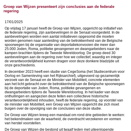
Groep van Wijzen presenteert zijn conclusies aan de federale
regering
17/01/2025
Op vrijdag 17 januari heeft de Groep van Wijzen, opgericht op initiatief van
de federale regering, zijn aanbevelingen in de Senaat voorgesteld. In de
aanbevelingen worden een aantal initiatieven opgesomd die moeten
worden genomen naar aanleiding van de betrokkenheid van de Belgische
spoorwegen bij de organisatie van deportatiekonvooien die meer dan
25.000 Joden, Roma, politieke gevangenen en dwangarbeiders naar de
kampen brachten tijdens de Tweede Wereldoorlog. De groep deed 30
aanbevelingen aan de regering over hoe we collectief, waardig en integer
de verantwoordelijkheid kunnen dragen voor deze donkere bladzijde uit
onze geschiedenis.
In december 2023 heeft een studie van CegeSoma (het Studiecentrum voor
Oorlog en Samenleving van het Rijksarchief), uitgevoerd op gezamenlijk
verzoek van de Senaat en de Minister van Mobiliteit, concrete elementen
aan het licht gebracht over de betrokkenheid van de Belgische spoorwegen
bij de deportatie van Joden, Roma, politieke gevangenen en
dwangarbeiders tijdens de Tweede Wereldoorlog. In het kader van deze
onthullingen en aangezien deze feiten een collectieve historische
verantwoordelijkheid inhouden, heeft de federale regering, op voorstel van
de minister van Mobiliteit, een Groep van Wijzen opgericht die zich moet
buigen over de opvolging van de conclusies van deze studie.
De Groep van Wijzen kreeg een mandaat om rond drie gebieden te werken:
het bekendmaken van de waarheid, de overdracht verzekeren en vormen
van herstel voorstellen.
De Groep van Wijzen die bestond uit twaalf leden met uiteenlopende