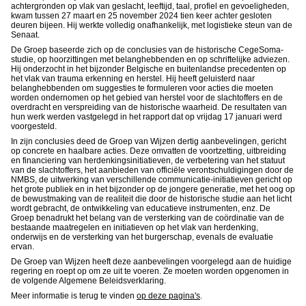
achtergronden op vlak van geslacht, leeftijd, taal, profiel en gevoeligheden,
kwam tussen 27 maart en 25 november 2024 tien keer achter gesloten
deuren bijeen. Hij werkte volledig onafhankelijk, met logistieke steun van de
Senaat.
De Groep baseerde zich op de conclusies van de historische CegeSoma-
studie, op hoorzittingen met belanghebbenden en op schriftelijke adviezen.
Hij onderzocht in het bijzonder Belgische en buitenlandse precedenten op
het vlak van trauma erkenning en herstel. Hij heeft geluisterd naar
belanghebbenden om suggesties te formuleren voor acties die moeten
worden ondernomen op het gebied van herstel voor de slachtoffers en de
overdracht en verspreiding van de historische waarheid. De resultaten van
hun werk werden vastgelegd in het rapport dat op vrijdag 17 januari werd
voorgesteld.
In zijn conclusies deed de Groep van Wijzen dertig aanbevelingen, gericht
op concrete en haalbare acties. Deze omvatten de voortzetting, uitbreiding
en financiering van herdenkingsinitiatieven, de verbetering van het statuut
van de slachtoffers, het aanbieden van officiële verontschuldigingen door de
NMBS, de uitwerking van verschillende communicatie-initiatieven gericht op
het grote publiek en in het bijzonder op de jongere generatie, met het oog op
de bewustmaking van de realiteit die door de historische studie aan het licht
wordt gebracht, de ontwikkeling van educatieve instrumenten, enz. De
Groep benadrukt het belang van de versterking van de coördinatie van de
bestaande maatregelen en initiatieven op het vlak van herdenking,
onderwijs en de versterking van het burgerschap, evenals de evaluatie
ervan.
De Groep van Wijzen heeft deze aanbevelingen voorgelegd aan de huidige
regering en roept op om ze uit te voeren. Ze moeten worden opgenomen in
de volgende Algemene Beleidsverklaring.
Meer informatie is terug te vinden
op deze pagina's
.