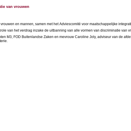
atie van vrouwen
or vrouwen en mannen, samen met het Adviescomité voor maatschappelijke integrati
trole van het verdrag inzake de uitbanning van alle vormen van discriminatie van v
en M3, FOD Buitenlandse Zaken en mevrouw Caroline Joly, adviseur van de afdeling
erie.